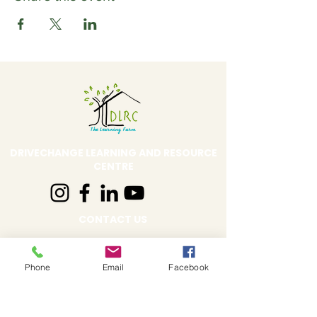
DRIVECHANGE LEARNING AND RESOURCE
CENTRE
CONTACT US
Address:
DLRC The Learning Farm,
Behind Shell Petrol Pump, Sus Road,
Phone
Email
Facebook
Pune, Maharashtra 411021
Email:
communication@dlrc.in